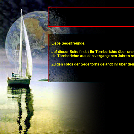
Liebe Segelfreunde,
auf dieser Seite findet Ihr Törnberichte über u
die Törnberichte aus den vergangenen Jahren ne
Zu den Fotos der Segeltörns gelangt Ihr über de